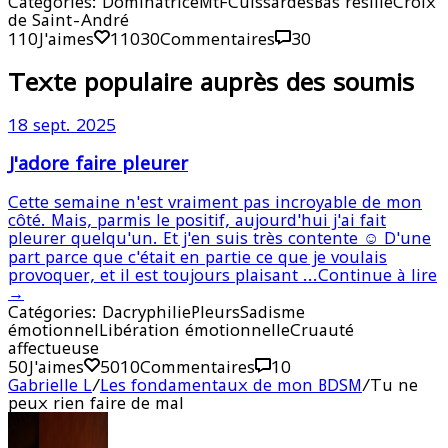
Catégories:
Dominatrice
MtF
Cuissardes
Bas résille
Croix
de Saint-André
110
J'aimes
110
30
Commentaires
30
Texte populaire auprès des soumis
18 sept. 2025
J'adore faire pleurer
Cette semaine n'est vraiment pas incroyable de mon
côté. Mais, parmis le positif, aujourd'hui j'ai fait
pleurer quelqu'un. Et j'en suis très contente ☺️ D'une
part parce que c'était en partie ce que je voulais
provoquer, et il est toujours plaisant ...
Continue à lire
→
Catégories:
Dacryphilie
Pleurs
Sadisme
émotionnel
Libération émotionnelle
Cruauté
affectueuse
50
J'aimes
50
10
Commentaires
10
Gabrielle L
/
Les fondamentaux de mon BDSM
/
Tu ne
peux rien faire de mal