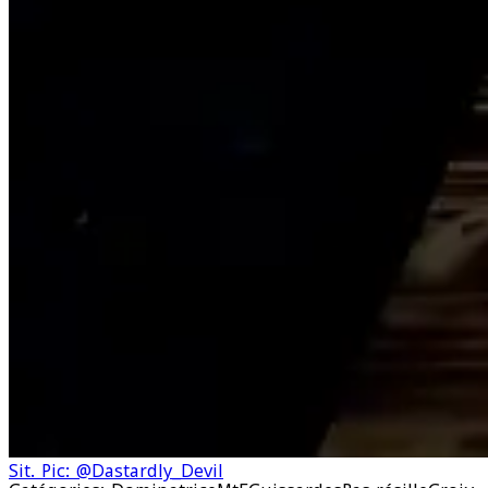
Sit. Pic: @Dastardly_Devil