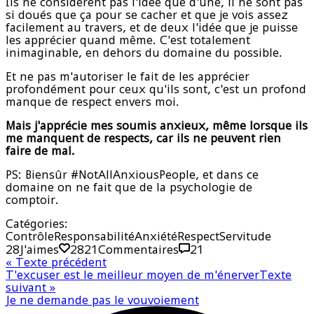
Ils ne considèrent pas l'idée que d'une, il ne sont pas
si doués que ça pour se cacher et que je vois assez
facilement au travers, et de deux l'idée que je puisse
les apprécier quand même. C'est totalement
inimaginable, en dehors du domaine du possible.
Et ne pas m'autoriser le fait de les apprécier
profondément pour ceux qu'ils sont, c'est un profond
manque de respect envers moi.
Mais j'apprécie mes soumis anxieux, même lorsque ils
me manquent de respects, car ils ne peuvent rien
faire de mal.
PS: Biensûr #NotAllAnxiousPeople, et dans ce
domaine on ne fait que de la psychologie de
comptoir.
Catégories:
Contrôle
Responsabilité
Anxiété
Respect
Servitude
28
J'aimes
28
21
Commentaires
21
«
Texte précédent
T'excuser est le meilleur moyen de m'énerver
Texte
suivant
»
Je ne demande pas le vouvoiement